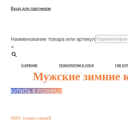
Вход для партнеров
Наименование товара или артикул
×
Наименование товара или артикул
×
О БРЕНДЕ
ТЕХНОЛОГИИ И УХОД
ГДЕ КУ
КУПИТЬ ОПТОМ
ЗИМА
nw-manager
2024-09-26T12:47:23+03:00
О БРЕНДЕ
ТЕХНОЛОГИИ И УХОД
ГДЕ КУ
Мужские зимние к
КУПИТЬ В РОЗНИЦУ
0601 темно-синий