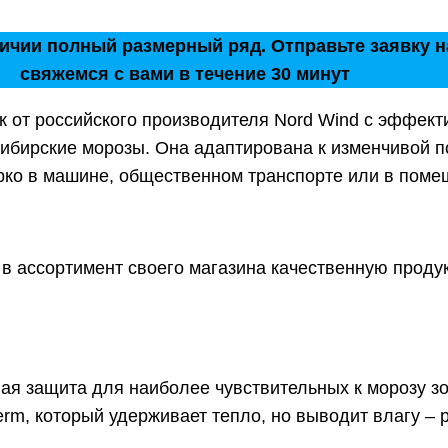
личии полный размерный ряд. Отправьте заявку н
свяжемся с вами в течение 30 минут
к от российского производителя Nord Wind с эффек
ибирские морозы. Она адаптирована к изменчивой по
арко в машине, общественном транспорте или в поме
 в ассортимент своего магазина качественную проду
я защита для наиболее чувствительных к морозу зон
erm, который удерживает тепло, но выводит влагу – 