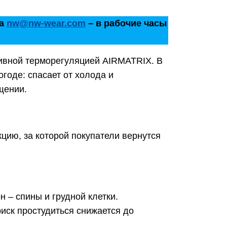
а
nw@nw-wear.com
– в рабочие часы
тивной терморегуляцией AIRMATRIX. В
годе: спасает от холода и
щении.
кцию, за которой покупатели вернутся
 – спины и грудной клетки.
риск простудиться снижается до